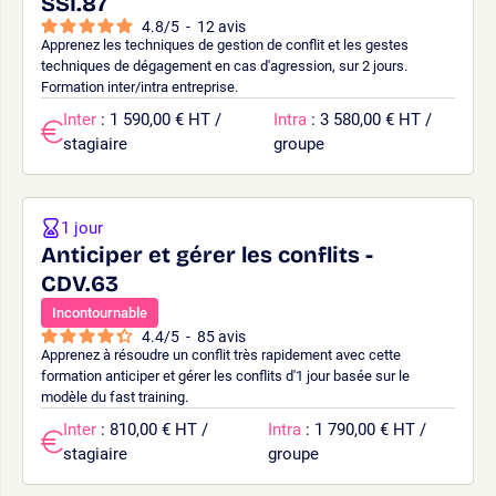
SSI.87
4.8
/
5
-
12
avis
Apprenez les techniques de gestion de conflit et les gestes
techniques de dégagement en cas d'agression, sur 2 jours.
Formation inter/intra entreprise.
Inter
: 1 590,00 € HT /
Intra
: 3 580,00 € HT /
stagiaire
groupe
1 jour
Anticiper et gérer les conflits -
CDV.63
Incontournable
4.4
/
5
-
85
avis
Apprenez à résoudre un conflit très rapidement avec cette
formation anticiper et gérer les conflits d'1 jour basée sur le
modèle du fast training.
Inter
: 810,00 € HT /
Intra
: 1 790,00 € HT /
stagiaire
groupe