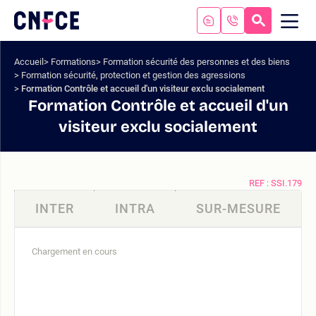
Aller
au
RECHERC
ME
Logo
MOB
contenu
site
Aller
Accueil
Formations
Formation sécurité des personnes et des biens
au
Formation sécurité, protection et gestion des agressions
menu
Formation Contrôle et accueil d'un visiteur exclu socialement
Aller
Formation Contrôle et accueil d'un
à
visiteur exclu socialement
la
recherche
REF : SSI.179
INTER
INTRA
SUR-MESURE