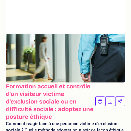
Formation accueil et contrôle
d'un visiteur victime
d'exclusion sociale ou en
IMPRIMER
TÉLÉCHA
PAR
LA
LA
difficulté sociale : adoptez une
FORMATION
FORMAT
FOR
posture éthique
Comment réagir face à une personne victime d'exclusion
sociale ?
Quelle méthode adopter pour agir de façon éthique