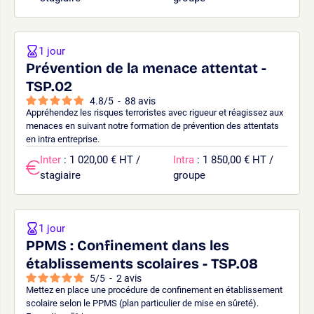
1 jour
Prévention de la menace attentat -
TSP.02
4.8
/
5
-
88
avis
Appréhendez les risques terroristes avec rigueur et réagissez aux
menaces en suivant notre formation de prévention des attentats
en intra entreprise.
Inter
: 1 020,00 € HT /
Intra
: 1 850,00 € HT /
stagiaire
groupe
1 jour
PPMS : Confinement dans les
établissements scolaires - TSP.08
5
/
5
-
2
avis
Mettez en place une procédure de confinement en établissement
scolaire selon le PPMS (plan particulier de mise en sûreté).