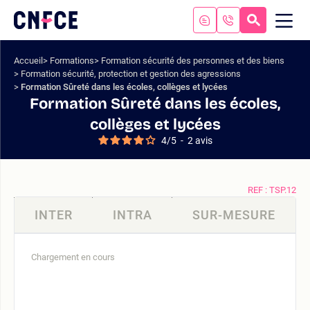
Aller
au
RECHERC
ME
Logo
MOB
contenu
site
Aller
Accueil
Formations
Formation sécurité des personnes et des biens
au
Formation sécurité, protection et gestion des agressions
menu
Formation Sûreté dans les écoles, collèges et lycées
Aller
Formation Sûreté dans les écoles,
à
collèges et lycées
la
4
/
5
-
2
avis
recherche
REF : TSP.12
INTER
INTRA
SUR-MESURE