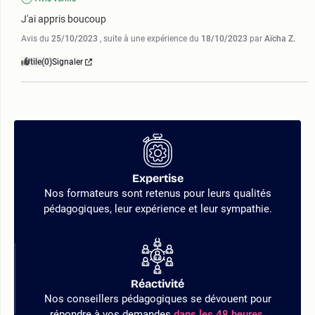
J'ai appris boucoup
Avis du
25/10/2023
, suite à une expérience du
18/10/2023
par
Aïcha Z.
Utile
(0)
Signaler
Expertise
Nos formateurs sont retenus pour leurs qualités
pédagogiques, leur expérience et leur sympathie.
Réactivité
Nos conseillers pédagogiques se dévouent pour
répondre à vos demandes
dans les 48 heures.