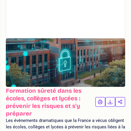
Formation sûreté dans les
écoles, collèges et lycées :
IMPRIMER
TÉLÉCHA
PAR
prévenir les risques et s'y
LA
LA
préparer
FORMATION
FORMAT
FOR
Les évènements dramatiques que la France a vécus obligent
les écoles, collèges et lycées à prévenir les risques liées à la