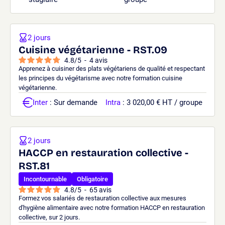
2 jours
Cuisine végétarienne - RST.09
4.8
/
5
-
4
avis
Apprenez à cuisiner des plats végétariens de qualité et respectant
les principes du végétarisme avec notre formation cuisine
végétarienne.
Inter
: Sur demande
Intra
: 3 020,00 € HT / groupe
2 jours
HACCP en restauration collective -
RST.81
Incontournable
Obligatoire
4.8
/
5
-
65
avis
Formez vos salariés de restauration collective aux mesures
d'hygiène alimentaire avec notre formation HACCP en restauration
collective, sur 2 jours.