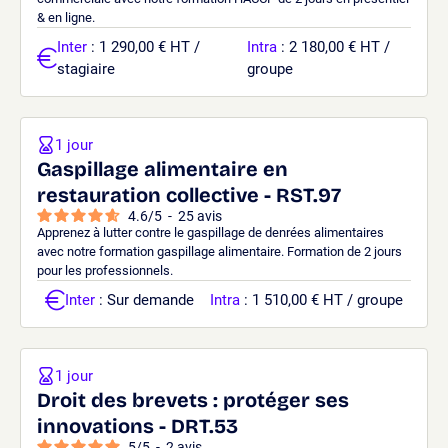
& en ligne.
Inter
: 1 290,00 € HT /
Intra
: 2 180,00 € HT /
stagiaire
groupe
1 jour
Gaspillage alimentaire en
restauration collective - RST.97
4.6
/
5
-
25
avis
Apprenez à lutter contre le gaspillage de denrées alimentaires
avec notre formation gaspillage alimentaire. Formation de 2 jours
pour les professionnels.
Inter
: Sur demande
Intra
: 1 510,00 € HT / groupe
1 jour
Droit des brevets : protéger ses
innovations - DRT.53
5
/
5
-
2
avis