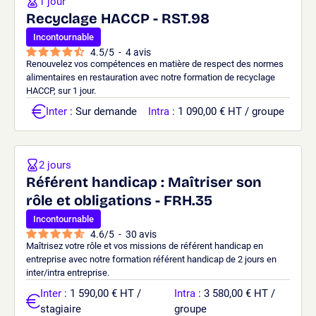
1 jour
Recyclage HACCP - RST.98
Incontournable
4.5
/
5
-
4
avis
Renouvelez vos compétences en matière de respect des normes
alimentaires en restauration avec notre formation de recyclage
HACCP, sur 1 jour.
Inter
: Sur demande
Intra
: 1 090,00 € HT / groupe
2 jours
Référent handicap : Maîtriser son
rôle et obligations - FRH.35
Incontournable
4.6
/
5
-
30
avis
Maîtrisez votre rôle et vos missions de référent handicap en
entreprise avec notre formation référent handicap de 2 jours en
inter/intra entreprise.
Inter
: 1 590,00 € HT /
Intra
: 3 580,00 € HT /
stagiaire
groupe