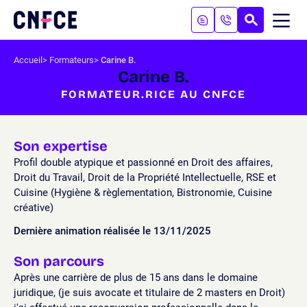
Aller
au
RECHERC
ME
Logo
MOB
contenu
site
Aller
Accueil
Formateurs
Carine B.
au
Carine B.
menu
FORMATEUR.RICE AU CNFCE
Aller
à
la
recherche
Son expertise
Profil double atypique et passionné en Droit des affaires,
Droit du Travail, Droit de la Propriété Intellectuelle, RSE et
Cuisine (Hygiène & règlementation, Bistronomie, Cuisine
créative)
Dernière animation réalisée le 13/11/2025
Son parcours
Après une carrière de plus de 15 ans dans le domaine
juridique, (je suis avocate et titulaire de 2 masters en Droit)