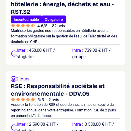
hôtellerie : énergie, déchets et eau -
RST.32
Incontournable
Obligatoire
4.6
/
5
-
82
avis
Maîtrisez les gestes éco-responsables en hôtellerie avec la
formation obligatoire sur la gestion de l'eau, de l'électricité et des
déchets en CHR.
Inter
: 450,00 € HT /
Intra
: 739,00 € HT /
stagiaire
groupe
2 jours
RSE : Responsabilité sociétale et
environnementale - DDV.05
5
/
5
-
2
avis
Assurez la fonction de RSE et coordonnez la mise en œuvre du
reporting annuel dans votre entreprise. Formation RSE de 2 jours
en présentiel/à distance.
Inter
: 2 590,00 € HT /
Intra
: 3 580,00 € HT /
stagiaire
groupe