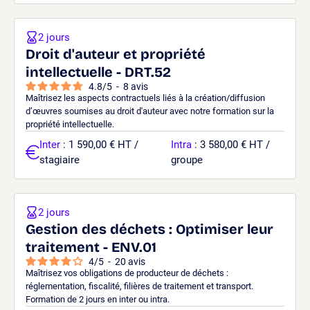
2 jours
Droit d'auteur et propriété
intellectuelle - DRT.52
4.8
/
5
-
8
avis
Maîtrisez les aspects contractuels liés à la création/diffusion
d’œuvres soumises au droit d'auteur avec notre formation sur la
propriété intellectuelle.
Inter
: 1 590,00 € HT /
Intra
: 3 580,00 € HT /
stagiaire
groupe
2 jours
Gestion des déchets : Optimiser leur
traitement - ENV.01
4
/
5
-
20
avis
Maîtrisez vos obligations de producteur de déchets :
réglementation, fiscalité, filières de traitement et transport.
Formation de 2 jours en inter ou intra.