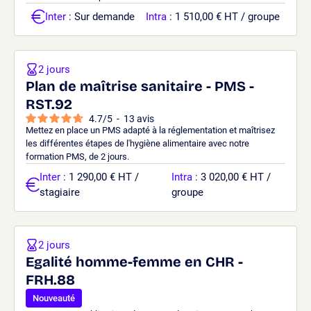
Inter
: Sur demande
Intra
: 1 510,00 € HT / groupe
2 jours
Plan de maîtrise sanitaire - PMS -
RST.92
4.7
/
5
-
13
avis
Mettez en place un PMS adapté à la réglementation et maîtrisez
les différentes étapes de l'hygiène alimentaire avec notre
formation PMS, de 2 jours.
Inter
: 1 290,00 € HT /
Intra
: 3 020,00 € HT /
stagiaire
groupe
2 jours
Egalité homme-femme en CHR -
FRH.88
Nouveauté