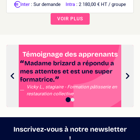
Inter
: Sur demande
Intra
: 2 180,00 € HT / groupe
VOIR PLUS
Témoignage des apprenants
Madame brizard a répondu a
mes attentes et est une super
en
formatrice.
Vicky L., stagiaire - Formation pâtisserie en
restauration collective
Inscrivez-vous à notre newsletter
!