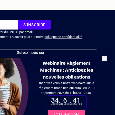
S'INSCRIRE
ter du CNFCE par email.
oment. En savoir plus sur notre
politique de confidentialité
.
Suivez-nous sur :
Fermer
Webinaire Règlement
Formations pour les entreprises
Machines : Anticipez les
nouvelles obligations
Inscrivez vous à notre webinaire sur le
 en
règlement machines qui aura lieu le 10
septembre 2026 de 12h00 à 12h45 !
34
6
41
:
:
JOURS
HEURES
MINUTES
tations. Personnalisez vos préférences pour contrôler la manière don
JE M'INSCRIS