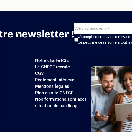
tre newsletter !
J'accepte de recevoir la newslet
Je peux me désinscrire à tout m
Notre charte RSE
Le CNFCE recrute
CGV
Règlement intérieur
Mentions légales
Plan du site CNFCE
Nos formations sont accessibles aux personnes
situation de handicap
ions
 de confidentialité, en garantissant la conformité avec les réglemen