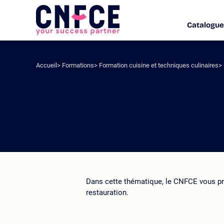
Aller
au
Catalogue
Logo
contenu
site
Aller
au
menu
Accueil
Formations
Formation cuisine et techniques culinaires
Aller
à
la
recherche
Dans cette thématique, le CNFCE vous pro
restauration.