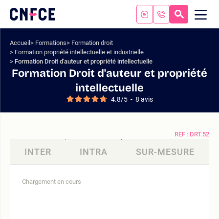
Aller
au
RECHERC
ME
Logo
MOB
contenu
site
Aller
Accueil
Formations
Formation droit
au
Formation propriété intellectuelle et industrielle
menu
Formation Droit d'auteur et propriété intellectuelle
Aller
Formation Droit d'auteur et propriété
à
intellectuelle
la
4.8
/
5
-
8
avis
recherche
REF : DRT.52
INTER
INTRA
SUR-MESURE