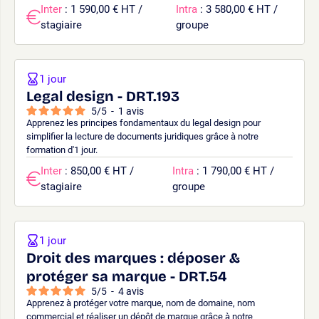
Inter
: 1 590,00 € HT /
Intra
: 3 580,00 € HT /
stagiaire
groupe
1 jour
Legal design - DRT.193
5
/
5
-
1
avis
Apprenez les principes fondamentaux du legal design pour
simplifier la lecture de documents juridiques grâce à notre
formation d'1 jour.
Inter
: 850,00 € HT /
Intra
: 1 790,00 € HT /
stagiaire
groupe
1 jour
Droit des marques : déposer &
protéger sa marque - DRT.54
5
/
5
-
4
avis
Apprenez à protéger votre marque, nom de domaine, nom
commercial et réaliser un dépôt de marque grâce à notre