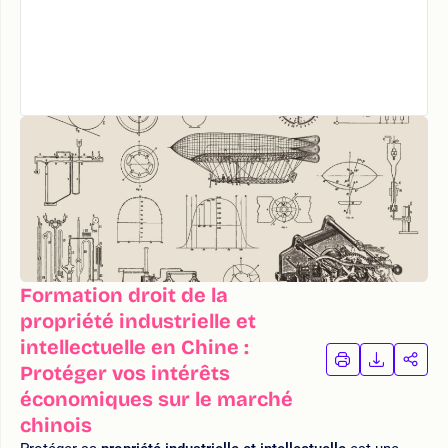
Formation droit de la
propriété industrielle et
intellectuelle en Chine :
IMPRIMER
TÉLÉCHA
PAR
Protéger vos intérêts
LA
LA
économiques sur le marché
FORMATION
FORMAT
FOR
chinois