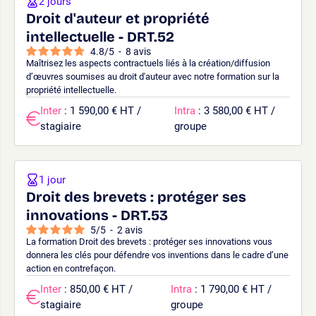
2 jours
Droit d'auteur et propriété
intellectuelle - DRT.52
4.8
/
5
-
8
avis
Maîtrisez les aspects contractuels liés à la création/diffusion
d’œuvres soumises au droit d'auteur avec notre formation sur la
propriété intellectuelle.
Inter
: 1 590,00 € HT /
Intra
: 3 580,00 € HT /
stagiaire
groupe
1 jour
Droit des brevets : protéger ses
innovations - DRT.53
5
/
5
-
2
avis
La formation Droit des brevets : protéger ses innovations vous
donnera les clés pour défendre vos inventions dans le cadre d’une
action en contrefaçon.
Inter
: 850,00 € HT /
Intra
: 1 790,00 € HT /
stagiaire
groupe