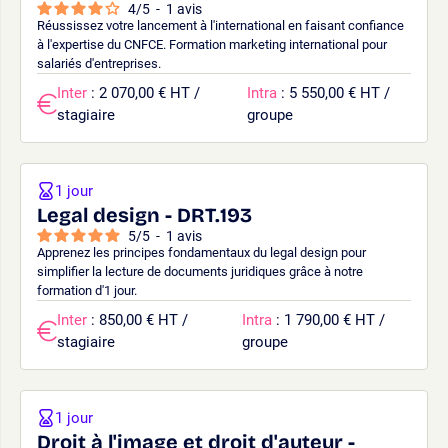
4
/
5
-
1
avis
Réussissez votre lancement à l'international en faisant confiance
à l'expertise du CNFCE. Formation marketing international pour
salariés d'entreprises.
Inter
: 2 070,00 € HT /
Intra
: 5 550,00 € HT /
stagiaire
groupe
1 jour
Legal design - DRT.193
5
/
5
-
1
avis
Apprenez les principes fondamentaux du legal design pour
simplifier la lecture de documents juridiques grâce à notre
formation d'1 jour.
Inter
: 850,00 € HT /
Intra
: 1 790,00 € HT /
stagiaire
groupe
1 jour
Droit à l'image et droit d'auteur -