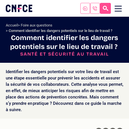
Aller
au
RECHERC
ME
Logo
MOB
contenu
site
Aller
Accueil
Foire aux questions
au
Comment identifier les dangers potentiels sur le lieu de travail ?
menu
Comment identifier les dangers
Aller
potentiels sur le lieu de travail ?
à
la
SANTÉ ET SÉCURITÉ AU TRAVAIL
recherche
Identifier les dangers potentiels sur votre lieu de travail est
une étape essentielle pour prévenir les accidents et assurer
la sécurité de vos collaborateurs. Cette analyse vous permet,
en effet, de mieux anticiper les risques afin de mettre en
place des actions de prévention concrètes. Mais comment
s’y prendre en pratique ? Découvrez dans ce guide la marche
à suivre.