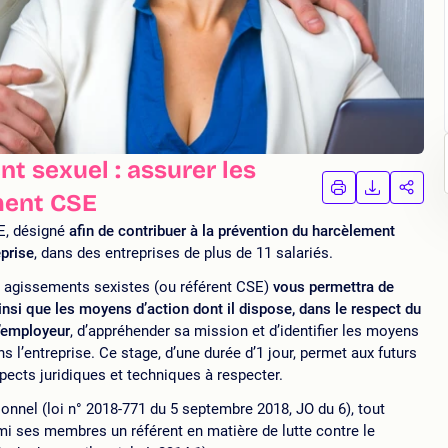
t sexuel : assurer les
IMPRIMER
TÉLÉCHA
PAR
ment CSE
LA
LA
FORMATION
FORMAT
FORM
E, désigné
afin de contribuer à la prévention du harcèlement
eprise
, dans des entreprises de plus de 11 salariés.
t agissements sexistes (ou référent CSE)
vous permettra de
insi que les moyens d’action dont il dispose, dans le respect du
l’employeur
, d’appréhender sa mission et d’identifier les moyens
 l’entreprise. Ce stage, d’une durée d’1 jour, permet aux futurs
pects juridiques et techniques à respecter.
sionnel (loi n° 2018-771 du 5 septembre 2018, JO du 6), tout
i ses membres un référent en matière de lutte contre le