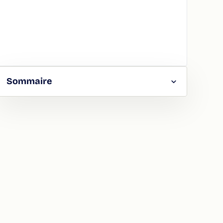
Sommaire
RGER
TAGER
LA
ION
ATION