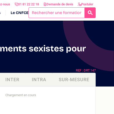
ez-nous
01 81 22 22 18
Demande de devis
Postuler
s
Le CNFCE
RECHERCH
ements sexistes pour
REF : DRT.147
INTER
INTRA
SUR-MESURE