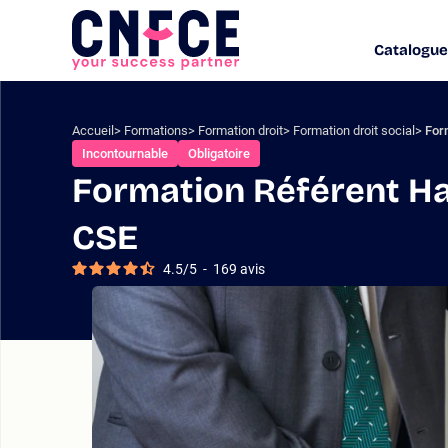
Aller
au
Catalogue
Logo
contenu
site
Aller
au
menu
Accueil
Formations
Formation droit
Formation droit social
For
Aller
Incontournable
Obligatoire
à
Formation Référent Ha
la
recherche
CSE
4.5
/
5
-
169
avis