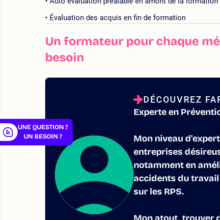
Auto évaluation préalable en amont de la formation
Évaluation des acquis en fin de formation
Un formateur pour chaque mét
besoin
er
DÉCOUVREZ FA
Experte en Préventi
UNE QUESTION ?
UN BESOIN ?
Mon niveau d'experti
entreprises désireus
notamment en améli
accidents du travail
sur les RPS.
Mon atout, trouver 