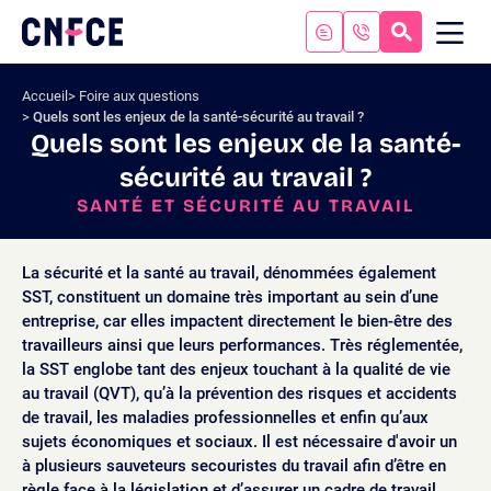
Aller
au
RECHERC
ME
Logo
MOB
contenu
site
Aller
Accueil
Foire aux questions
au
Quels sont les enjeux de la santé-sécurité au travail ?
menu
Quels sont les enjeux de la santé-
Aller
sécurité au travail ?
à
la
SANTÉ ET SÉCURITÉ AU TRAVAIL
recherche
La sécurité et la santé au travail, dénommées également
SST, constituent un domaine très important au sein d’une
entreprise, car elles impactent directement le bien-être des
travailleurs ainsi que leurs performances. Très réglementée,
la SST englobe tant des enjeux touchant à la qualité de vie
au travail (QVT), qu’à la prévention des risques et accidents
de travail, les maladies professionnelles et enfin qu’aux
sujets économiques et sociaux. Il est nécessaire d'avoir un
à plusieurs sauveteurs secouristes du travail afin d’être en
règle face à la législation et d’assurer un cadre de travail