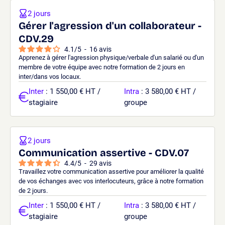
2 jours
Gérer l'agression d'un collaborateur -
CDV.29
4.1
/
5
-
16
avis
Apprenez à gérer l'agression physique/verbale d'un salarié ou d'un
membre de votre équipe avec notre formation de 2 jours en
inter/dans vos locaux.
Inter
: 1 550,00 € HT /
Intra
: 3 580,00 € HT /
stagiaire
groupe
2 jours
Communication assertive - CDV.07
4.4
/
5
-
29
avis
Travaillez votre communication assertive pour améliorer la qualité
de vos échanges avec vos interlocuteurs, grâce à notre formation
de 2 jours.
Inter
: 1 550,00 € HT /
Intra
: 3 580,00 € HT /
stagiaire
groupe