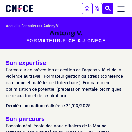
Aller
au
RECHERC
ME
Logo
MOB
contenu
site
Aller
Accueil
Formateurs
Antony V.
au
Antony V.
menu
FORMATEUR.RICE AU CNFCE
Aller
à
la
recherche
Son expertise
Formateur en prévention et gestion de l'agressivité et de la
violence au travail. Formateur gestion du stress (cohérence
cardiaque et matériel de biofeedback). Formateur en
optimisation de potentiel (préparation mentale, techniques
de relaxation et de respiration) .
Dernière animation réalisée le 21/03/2025
Son parcours
Baccalauréat, école des sous officiers de la Marine