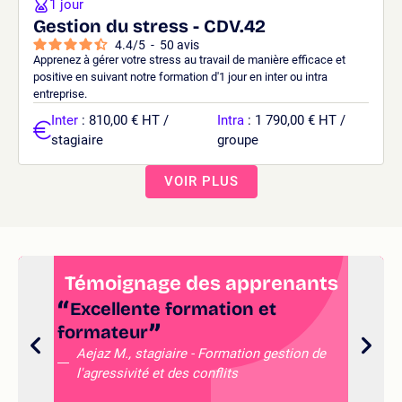
1 jour
Gestion du stress - CDV.42
4.4
/
5
-
50
avis
Apprenez à gérer votre stress au travail de manière efficace et
positive en suivant notre formation d'1 jour en inter ou intra
entreprise.
Inter
: 810,00 € HT /
Intra
: 1 790,00 € HT /
stagiaire
groupe
VOIR PLUS
Témoignage des apprenants
Excellente formation et
formateur
pr
sy
Aejaz M., stagiaire - Formation gestion de
l'agressivité et des conflits