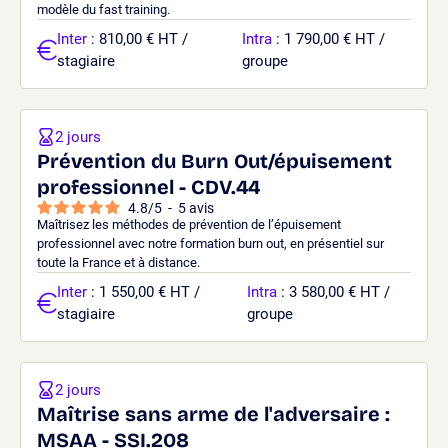
modèle du fast training.
Inter
: 810,00 € HT /
Intra
: 1 790,00 € HT /
stagiaire
groupe
2 jours
Prévention du Burn Out/épuisement
professionnel - CDV.44
4.8
/
5
-
5
avis
Maîtrisez les méthodes de prévention de l’épuisement
professionnel avec notre formation burn out, en présentiel sur
toute la France et à distance.
Inter
: 1 550,00 € HT /
Intra
: 3 580,00 € HT /
stagiaire
groupe
2 jours
Maîtrise sans arme de l'adversaire :
MSAA - SSI.208