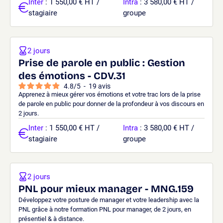
Inter
: 1 550,00 € HT /
Intra
: 3 580,00 € HT /
stagiaire
groupe
2 jours
Prise de parole en public : Gestion
des émotions - CDV.31
4.8
/
5
-
19
avis
Apprenez à mieux gérer vos émotions et votre trac lors de la prise
de parole en public pour donner de la profondeur à vos discours en
2 jours.
Inter
: 1 550,00 € HT /
Intra
: 3 580,00 € HT /
stagiaire
groupe
2 jours
PNL pour mieux manager - MNG.159
Développez votre posture de manager et votre leadership avec la
PNL grâce à notre formation PNL pour manager, de 2 jours, en
présentiel & à distance.