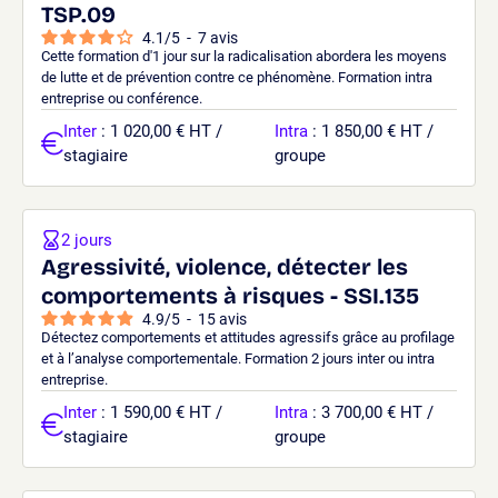
TSP.09
4.1
/
5
-
7
avis
Cette formation d'1 jour sur la radicalisation abordera les moyens
de lutte et de prévention contre ce phénomène. Formation intra
entreprise ou conférence.
Inter
: 1 020,00 € HT /
Intra
: 1 850,00 € HT /
stagiaire
groupe
2 jours
Agressivité, violence, détecter les
comportements à risques - SSI.135
4.9
/
5
-
15
avis
Détectez comportements et attitudes agressifs grâce au profilage
et à l’analyse comportementale. Formation 2 jours inter ou intra
entreprise.
Inter
: 1 590,00 € HT /
Intra
: 3 700,00 € HT /
stagiaire
groupe