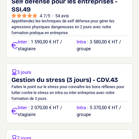
Self défense pour les entreprises -
SSI.49
4.7
/
5
-
54
avis
Appréhendez les techniques de self défense pour gérer les
agressions physiques dangereuses en 2 jours avec notre
formation pratique en entreprise.
Inter
: 1 590,00 € HT /
Intra
: 3 580,00 € HT /
stagiaire
groupe
3 jours
Gestion du stress (3 jours) - CDV.43
Faites le point sur le stress pour connaître les bons réflexes pour
lutter contre le stress en intra ou inter entreprise avec notre
formation de 3 jours.
Inter
: 2 070,00 € HT /
Intra
: 5 370,00 € HT /
stagiaire
groupe
2 jours