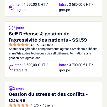
Inter
: 1 550,00 € HT /
Intra
: 3 580,00 € HT /
stagiaire
groupe
2 jours
Self Défense & gestion de
l'agressivité des patients - SSI.59
4.9
/
5
-
47
avis
Apprenez à gérer des comportements agressifs/violents à l'hôpital
et maîtrisez des techniques de self défense. Formation sur la
gestion des agressions.
Inter
: 1 590,00 € HT /
Intra
: 3 700,00 € HT /
stagiaire
groupe
2 jours
Gestion du stress et des conflits -
CDV.48
4.6
/
5
-
43
avis