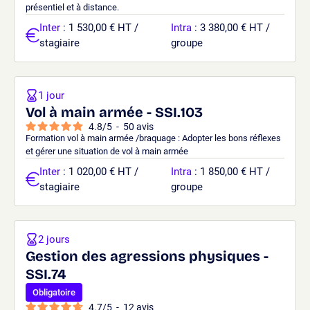
présentiel et à distance.
Inter
: 1 530,00 € HT /
Intra
: 3 380,00 € HT /
stagiaire
groupe
1 jour
Vol à main armée - SSI.103
4.8
/
5
-
50
avis
Formation vol à main armée /braquage : Adopter les bons réflexes
et gérer une situation de vol à main armée
Inter
: 1 020,00 € HT /
Intra
: 1 850,00 € HT /
stagiaire
groupe
2 jours
Gestion des agressions physiques -
SSI.74
Obligatoire
4.7
/
5
-
12
avis