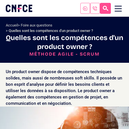
Aller
au
RECHERC
ME
Logo
MOB
contenu
site
Aller
Accueil
Foire aux questions
au
Quelles sont les compétences d'un product owner ?
menu
Quelles sont les compétences d'un
Aller
product owner ?
à
la
MÉTHODE AGILE - SCRUM
recherche
Un product owner dispose de compétences techniques
solides, mais aussi de nombreuses soft skills. Il possède un
bon esprit d'analyse pour définir les besoins clients et
utiliser les données à sa disposition. Le product owner a
également des compétences en gestion de projet, en
communication et en négociation.