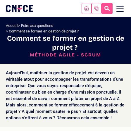
Aller
au
RECHERC
ME
Logo
MOB
contenu
site
Aller
Accueil
Foire aux questions
au
Comment se former en gestion de projet ?
menu
Comment se former en gestion de
Aller
projet ?
à
la
MÉTHODE AGILE - SCRUM
recherche
Aujourd’hui, maîtriser la gestion de projet est devenu un
véritable atout pour accompagner les transformations d’une
entreprise. Que vous soyez responsable d’équipe,
coordinateur ou bien en charge d’une mission ponctuelle, il
est essentiel de savoir comment piloter un projet de A à Z.
Mais alors, comment se former efficacement à la gestion de
projet ? À quel moment sauter le pas ? Et surtout, quelles
options s’offrent à vous ? Découvrons cela ensemble !