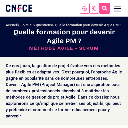
Aller
au
RECHERC
ME
Logo
MOB
contenu
site
Aller
Accueil
Foire aux questions
Quelle formation pour devenir Agile PM ?
au
Quelle formation pour devenir
menu
Agile PM ?
Aller
à
MÉTHODE AGILE - SCRUM
la
recherche
De nos jours, la gestion de projet évolue vers des méthodes
plus flexibles et adaptatives. C’est pourquoi, l'approche Agile
gagne en popularité dans de nombreuses entreprises.
Devenir Agile PM (Project Manager) est une aspiration pour
de nombreux professionnels cherchant à maîtriser les
méthodes de gestion de projet Agile. Dans ce dossier, nous
explorerons ce qu'implique ce métier, ses objectifs, qui peut
y prétendre et comment se former efficacement pour y
parvenir.