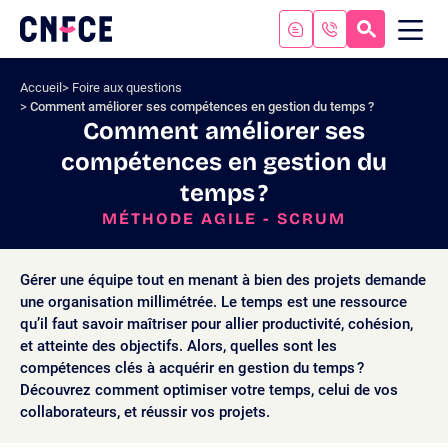
Aller
au
RECHERC
ME
Logo
MOB
contenu
site
Aller
Accueil
Foire aux questions
au
Comment améliorer ses compétences en gestion du temps ?
menu
Comment améliorer ses
Aller
compétences en gestion du
à
la
temps ?
recherche
MÉTHODE AGILE - SCRUM
Gérer une équipe tout en menant à bien des projets demande
une organisation millimétrée. Le temps est une ressource
qu’il faut savoir maîtriser pour allier productivité, cohésion,
et atteinte des objectifs. Alors, quelles sont les
compétences clés à acquérir en gestion du temps ?
Découvrez comment optimiser votre temps, celui de vos
collaborateurs, et réussir vos projets.