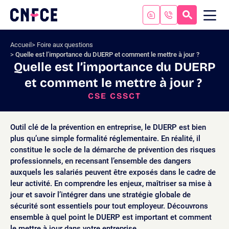
Aller
au
RECHERC
ME
Logo
MOB
contenu
site
Aller
Accueil
Foire aux questions
au
Quelle est l’importance du DUERP et comment le mettre à jour ?
menu
Quelle est l’importance du DUERP
Aller
et comment le mettre à jour ?
à
la
CSE CSSCT
recherche
Outil clé de la prévention en entreprise, le DUERP est bien
plus qu’une simple formalité réglementaire. En réalité, il
constitue le socle de la démarche de prévention des risques
professionnels, en recensant l’ensemble des dangers
auxquels les salariés peuvent être exposés dans le cadre de
leur activité. En comprendre les enjeux, maîtriser sa mise à
jour et savoir l’intégrer dans une stratégie globale de
sécurité sont essentiels pour tout employeur. Découvrons
ensemble à quel point le DUERP est important et comment
le mettre à jour dans votre entreprise.