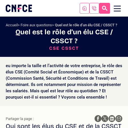
Aller
au
RECHERC
ME
Logo
MOB
contenu
site
Aller
Accueil
Foire aux questions
Quel est le rôle d’un élu CSE / CSSCT ?
au
Quel est le rôle d’un élu CSE /
menu
CSSCT ?
Aller
à
CSE CSSCT
la
recherche
eu importe la taille et l’activité de votre entreprise, le rôle des
élus CSE (Comité Social et Économique) et de la CSSCT
(Commission Santé, Sécurité et Conditions de Travail) est
déterminant. Ils ont notamment pour mission de représenter
les salariés. Mais quel est leur rôle au quotidien ? Et
pourquoi est-il si essentiel ? Voyons cela ensemble !
Partager la page :
Qui sont les élus du CSE et de la CSSCT