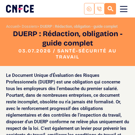
Aller
au
RECHERC
ME
Logo
MOB
contenu
site
Aller
Accueil
Dossiers
DUERP : Rédaction, obligation - guide complet
au
DUERP : Rédaction, obligation -
menu
guide complet
Aller
à
03.07.2026 / SANTÉ-SÉCURITÉ AU
la
TRAVAIL
recherche
Le Document Unique d'Évaluation des Risques
Professionnels (DUERP) est une obligation qui concerne
tous les employeurs dès l'embauche du premier salarié.
Pourtant, dans de nombreuses entreprises, ce document
reste incomplet, obsolète ou n'a jamais été formalisé. Or,
avec le renforcement progressif des obligations
réglementaires et des contrôles de l'inspection du travail,
disposer d'un DUERP conforme ne relève plus uniquement du
respect de la loi. C'est également un levier pour prévenir les