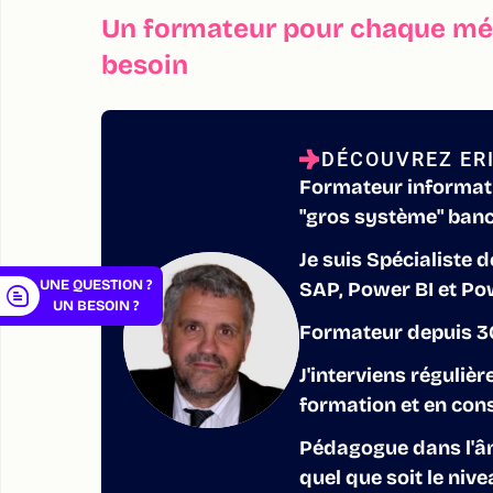
Un formateur pour chaque mét
besoin
er
DÉCOUVREZ ERI
Formateur informati
"gros système" banc
Je suis Spécialiste 
UNE QUESTION ?
SAP, Power BI et Pow
UN BESOIN ?
Formateur depuis 30
J'interviens réguliè
formation et en cons
Pédagogue dans l'âm
quel que soit le niv