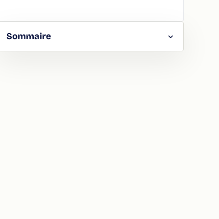
Sommaire
RGER
TAGER
LA
ION
ATION