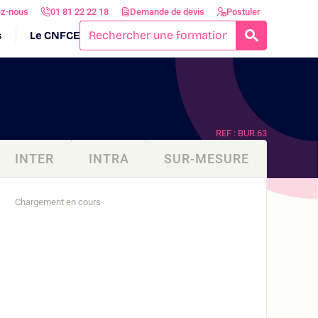
ez-nous
01 81 22 22 18
Demande de devis
Postuler
s
Le CNFCE
RECHERCH
REF : BUR.63
INTER
INTRA
SUR-MESURE