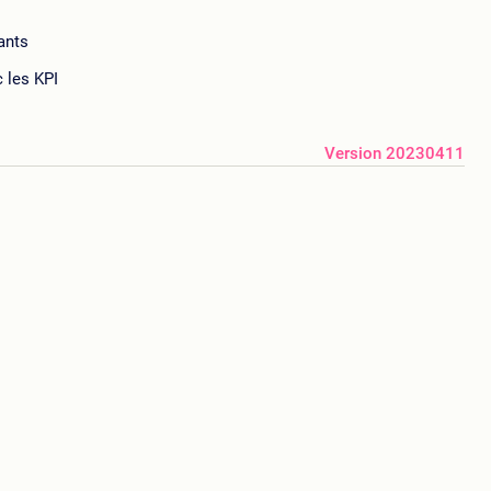
ants
c les KPI
Version 20230411