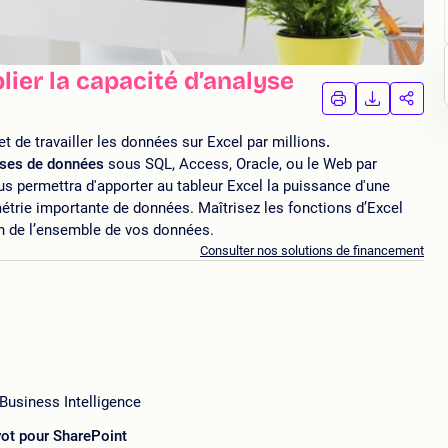
ier la capacité d’analyse
IMPRIMER
TÉLÉCHA
PAR
LA
LA
FORMATION
FORMAT
FORM
t de travailler les données sur Excel par millions
.
ases de données
sous SQL, Access, Oracle, ou le Web par
s permettra d'apporter au tableur Excel la puissance d'une
trie importante de données. Maîtrisez les fonctions d’Excel
on de l’ensemble de vos données.
Consulter nos solutions de financement
Business Intelligence
ot pour SharePoint