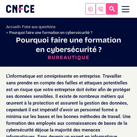
Aller
au
RECHERC
ME
Logo
MOB
contenu
site
Aller
Accueil
Foire aux questions
au
Pourquoi faire une formation en cybersécurité ?
menu
Pourquoi faire une formation
Aller
en cybersécurité ?
à
la
BUREAUTIQUE
recherche
L’informatique est omniprésente en entreprise. Travailler
sans prendre en compte des failles et attaques potentielles
est un risque que votre entreprise doit éviter afin de protéger
ses données sensibles. Il existe de nombreux métiers qui
œuvrent à la protection et assurent la gestion des données,
cependant il est impératif d’avoir un personnel formé a
minima sur les bases et les bonnes méthodes de travail. Une
formation des employés aux connaissances de bases de la
cybersécurité déjoue la majorité des menaces
informatiques. Sans devenir un expert en informatique,