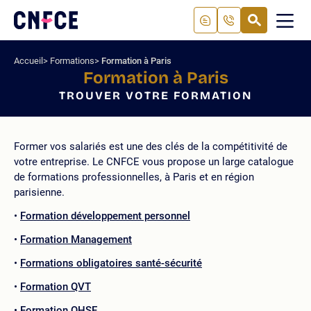
Aller
au
RECHERC
ME
Logo
MOB
contenu
site
Aller
Accueil
Formations
Formation à Paris
au
Formation à Paris
menu
TROUVER VOTRE FORMATION
Aller
à
la
recherche
Former vos salariés est une des clés de la compétitivité de
votre entreprise. Le CNFCE vous propose un large catalogue
de formations professionnelles, à Paris et en région
parisienne.
Formation développement personnel
Formation Management
Formations obligatoires santé-sécurité
Formation QVT
Formation QHSE