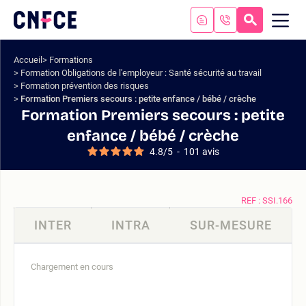
Aller
au
RECHERC
ME
Logo
MOB
contenu
site
Aller
Accueil
Formations
au
Formation Obligations de l'employeur : Santé sécurité au travail
menu
Formation prévention des risques
Aller
Formation Premiers secours : petite enfance / bébé / crèche
à
Formation Premiers secours : petite
la
enfance / bébé / crèche
recherche
4.8
/
5
-
101
avis
REF : SSI.166
INTER
INTRA
SUR-MESURE