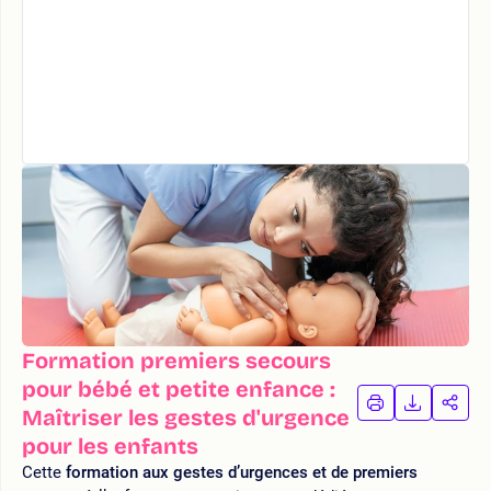
Formation premiers secours
pour bébé et petite enfance :
IMPRIMER
TÉLÉCHA
PAR
Maîtriser les gestes d'urgence
LA
LA
pour les enfants
FORMATION
FORMAT
FOR
Cette
formation aux gestes d’urgences et de premiers