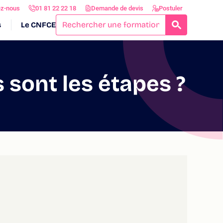
ez-nous
01 81 22 22 18
Demande de devis
Postuler
s
Le CNFCE
RECHERCH
 sont les étapes ?