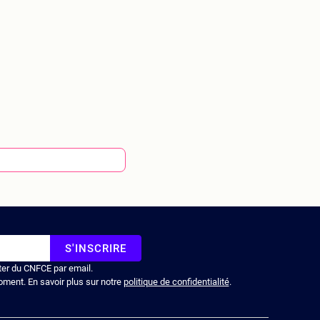
S'INSCRIRE
ter du CNFCE par email.
oment. En savoir plus sur notre
politique de confidentialité
.