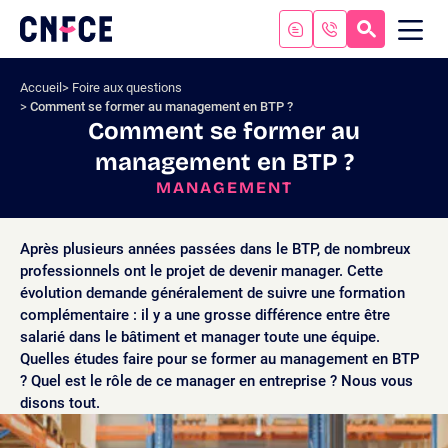
Aller
au
RECHERC
ME
Logo
MOB
contenu
site
Aller
Accueil
Foire aux questions
au
Comment se former au management en BTP ?
menu
Comment se former au
Aller
management en BTP ?
à
la
MANAGEMENT
recherche
Après plusieurs années passées dans le BTP, de nombreux
professionnels ont le projet de devenir manager. Cette
évolution demande généralement de suivre une formation
complémentaire : il y a une grosse différence entre être
salarié dans le bâtiment et manager toute une équipe.
Quelles études faire pour se former au management en BTP
? Quel est le rôle de ce manager en entreprise ? Nous vous
disons tout.