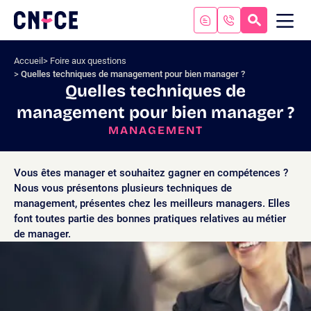
Aller
au
RECHERC
ME
Logo
MOB
contenu
site
Aller
Accueil
Foire aux questions
au
Quelles techniques de management pour bien manager ?
menu
Quelles techniques de
Aller
management pour bien manager ?
à
la
MANAGEMENT
recherche
Vous êtes manager et souhaitez gagner en compétences ?
Nous vous présentons plusieurs techniques de
management, présentes chez les meilleurs managers. Elles
font toutes partie des bonnes pratiques relatives au métier
de manager.