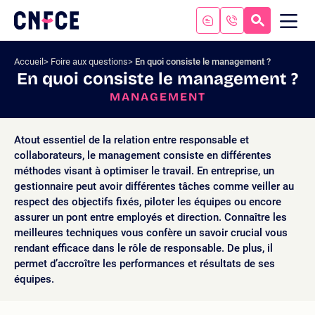
Aller
au
RECHERC
ME
Logo
MOB
contenu
site
Aller
Accueil
Foire aux questions
En quoi consiste le management ?
au
En quoi consiste le management ?
menu
MANAGEMENT
Aller
à
la
Atout essentiel de la relation entre responsable et
recherche
collaborateurs, le management consiste en différentes
méthodes visant à optimiser le travail. En entreprise, un
gestionnaire peut avoir différentes tâches comme veiller au
respect des objectifs fixés, piloter les équipes ou encore
assurer un pont entre employés et direction. Connaître les
meilleures techniques vous confère un savoir crucial vous
rendant efficace dans le rôle de responsable. De plus, il
permet d’accroître les performances et résultats de ses
équipes.