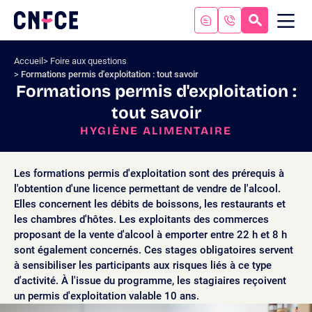
Aller
au
RECHERC
ME
Logo
MOB
contenu
site
Aller
Accueil
Foire aux questions
au
Formations permis d'exploitation : tout savoir
menu
Formations permis d'exploitation :
Aller
tout savoir
à
la
HYGIÈNE ALIMENTAIRE
recherche
Les formations permis d'exploitation sont des prérequis à
l'obtention d'une licence permettant de vendre de l'alcool.
Elles concernent les débits de boissons, les restaurants et
les chambres d'hôtes. Les exploitants des commerces
proposant de la vente d'alcool à emporter entre 22 h et 8 h
sont également concernés. Ces stages obligatoires servent
à sensibiliser les participants aux risques liés à ce type
d'activité. À l'issue du programme, les stagiaires reçoivent
un permis d'exploitation valable 10 ans.