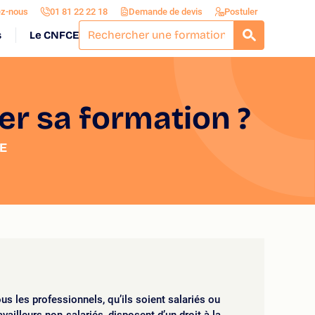
ez-nous
01 81 22 22 18
Demande de devis
Postuler
s
Le CNFCE
RECHERCH
er sa formation ?
E
us les professionnels, qu’ils soient salariés ou