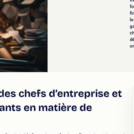
tr
fo
f
le
g
ch
d
on
 des chefs d’entreprise et
dants en matière de