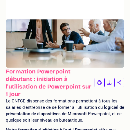
Formation Powerpoint
débutant : initiation à
IMPRIMER
TÉLÉCHA
PAR
l'utilisation de Powerpoint sur
LA
LA
1 jour
FORMATION
FORMAT
FOR
Le CNFCE dispense des formations permettant à tous les
salariés d'entreprise de se former à l'utilisation du
logiciel de
présentation de diapositives de Microsoft
Powerpoint, et ce
quelque soit leur niveau en bureautique.
Notre
formation d'initiation à l'outil Powerpoint
offre aux