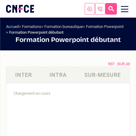
Aller
au
RECHERC
ME
Logo
MOB
contenu
site
Aller
Accueil
Formations
Formation bureautique
Formation Powerpoint
au
Formation Powerpoint débutant
menu
Formation Powerpoint débutant
Aller
à
la
recherche
REF : BUR.48
INTER
INTRA
SUR-MESURE