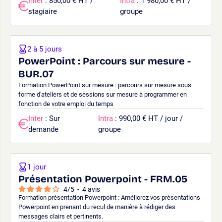
Inter
: 850,00 € HT /
Intra
: 1 980,00 € HT /
stagiaire
groupe
2 à 5 jours
PowerPoint : Parcours sur mesure -
BUR.07
Formation PowerPoint sur mesure : parcours sur mesure sous
forme d'ateliers et de sessions sur mesure à programmer en
fonction de votre emploi du temps
Inter
: Sur
Intra
: 990,00 € HT / jour /
demande
groupe
1 jour
Présentation Powerpoint - FRM.05
4
/
5
-
4
avis
Formation présentation Powerpoint : Améliorez vos présentations
Powerpoint en prenant du recul de manière à rédiger des
messages clairs et pertinents.