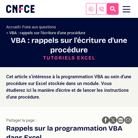
Aller
au
RECHERC
ME
Logo
MOB
contenu
site
Aller
Accueil
Foire aux questions
au
VBA : rappels sur l'écriture d'une procédure
menu
VBA : rappels sur l'écriture d'une
Aller
procédure
à
la
TUTORIELS EXCEL
recherche
Cet article s’intéresse à la programmation VBA au sein d’une
procédure sur Excel stockée dans un module. Vous
étudierez ici la manière d’écrire et de lancer les instructions
d’une procédure.
Partager la page :
Rappels sur la programmation VBA
dans Excel