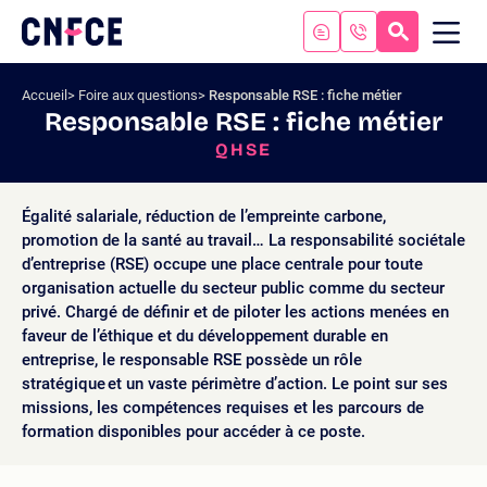
Aller
au
RECHERC
ME
Logo
MOB
contenu
site
Aller
Accueil
Foire aux questions
Responsable RSE : fiche métier
au
Responsable RSE : fiche métier
menu
QHSE
Aller
à
la
Égalité salariale, réduction de l’empreinte carbone,
recherche
promotion de la santé au travail… La responsabilité sociétale
d’entreprise (RSE) occupe une place centrale pour toute
organisation actuelle du secteur public comme du secteur
privé. Chargé de définir et de piloter les actions menées en
faveur de l’éthique et du développement durable en
entreprise, le responsable RSE possède un rôle
stratégique et un vaste périmètre d’action. Le point sur ses
missions, les compétences requises et les parcours de
formation disponibles pour accéder à ce poste.