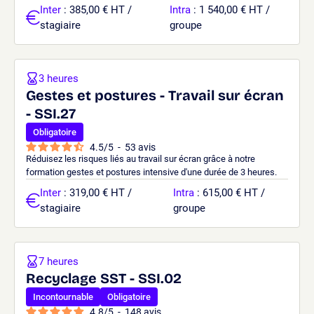
Inter
: 385,00 € HT /
Intra
: 1 540,00 € HT /
stagiaire
groupe
3 heures
Gestes et postures - Travail sur écran
- SSI.27
Obligatoire
4.5
/
5
-
53
avis
Réduisez les risques liés au travail sur écran grâce à notre
formation gestes et postures intensive d'une durée de 3 heures.
Inter
: 319,00 € HT /
Intra
: 615,00 € HT /
stagiaire
groupe
7 heures
Recyclage SST - SSI.02
Incontournable
Obligatoire
4.8
/
5
-
148
avis