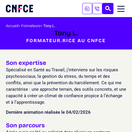
Aller
au
RECHERC
ME
Logo
MOB
contenu
site
Aller
Accueil
Formateurs
Tony L.
au
Tony L.
menu
FORMATEUR.RICE AU CNFCE
Aller
à
la
recherche
Son expertise
Spécialisé en Santé au Travail, j’interviens sur les risques
psychosociaux, la gestion du stress, du temps et des
conflits, ainsi que la prévention du harcèlement. Ce qui me
caractérise : une approche terrain, des outils concrets, et une
capacité à créer un climat de confiance propice à l’échange
et à l’apprentissage.
Dernière animation réalisée le 04/02/2026
Son parcours