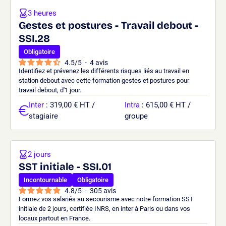
3 heures
Gestes et postures - Travail debout -
SSI.28
Obligatoire
4.5
/
5
-
4
avis
Identifiez et prévenez les différents risques liés au travail en
station debout avec cette formation gestes et postures pour
travail debout, d'1 jour.
Inter
: 319,00 € HT /
Intra
: 615,00 € HT /
stagiaire
groupe
2 jours
SST initiale - SSI.01
Incontournable
Obligatoire
4.8
/
5
-
305
avis
Formez vos salariés au secourisme avec notre formation SST
initiale de 2 jours, certifiée INRS, en inter à Paris ou dans vos
locaux partout en France.