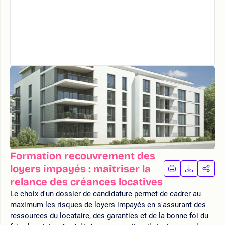
Formation recouvrement des
loyers impayés : maîtriser la
IMPRIMER
TÉLÉCHA
PAR
LA
LA
relance des créances locatives
FORMATION
FORMAT
FOR
Le choix d'un dossier de candidature permet de cadrer au
maximum les risques de loyers impayés en s'assurant des
ressources du locataire, des garanties et de la bonne foi du