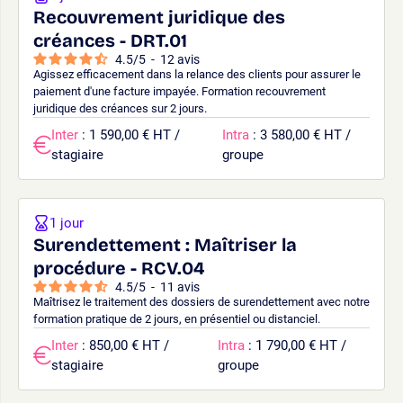
Recouvrement juridique des
créances - DRT.01
4.5
/
5
-
12
avis
Agissez efficacement dans la relance des clients pour assurer le
paiement d'une facture impayée. Formation recouvrement
juridique des créances sur 2 jours.
Inter
: 1 590,00 € HT /
Intra
: 3 580,00 € HT /
stagiaire
groupe
1 jour
Surendettement : Maîtriser la
procédure - RCV.04
4.5
/
5
-
11
avis
Maîtrisez le traitement des dossiers de surendettement avec notre
formation pratique de 2 jours, en présentiel ou distanciel.
Inter
: 850,00 € HT /
Intra
: 1 790,00 € HT /
stagiaire
groupe