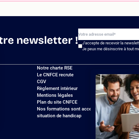
tre newsletter !
J'accepte de recevoir la newslet
Je peux me désinscrire à tout m
Notre charte RSE
Le CNFCE recrute
CGV
Règlement intérieur
Mentions légales
Plan du site CNFCE
Nos formations sont accessibles aux personnes
situation de handicap
ions
 de confidentialité, en garantissant la conformité avec les réglemen