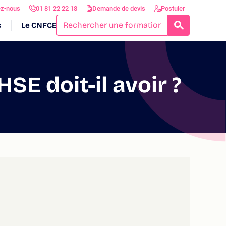
ez-nous
01 81 22 22 18
Demande de devis
Postuler
s
Le CNFCE
RECHERCH
E doit-il avoir ?