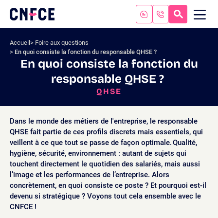
Aller
au
RECHERC
ME
Logo
MOB
contenu
site
Aller
Accueil
Foire aux questions
au
En quoi consiste la fonction du responsable QHSE ?
menu
En quoi consiste la fonction du
Aller
responsable QHSE ?
à
la
QHSE
recherche
Dans le monde des métiers de l'entreprise, le responsable
QHSE fait partie de ces profils discrets mais essentiels, qui
veillent à ce que tout se passe de façon optimale. Qualité,
hygiène, sécurité, environnement : autant de sujets qui
touchent directement le quotidien des salariés, mais aussi
l’image et les performances de l’entreprise. Alors
concrètement, en quoi consiste ce poste ? Et pourquoi est-il
devenu si stratégique ? Voyons tout cela ensemble avec le
CNFCE !