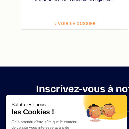
VOIR LE DOSSIER
Inscrivez-vous à no
Salut c'est nous...
les Cookies !
Notre catalogue de formations
Logo
Formation sur mesure
On a attendu d'être sûrs que le contenu
site
Demander un devis
de ce site vous intéresse avant de