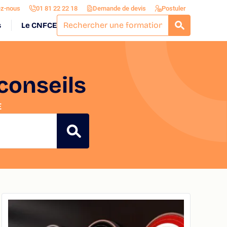
ez-nous
01 81 22 22 18
Demande de devis
Postuler
s
Le CNFCE
RECHERCH
conseils
E
RECHERCHE