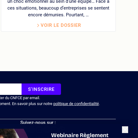
un choc émotionnel au sein d’une équipe… Face à
ces situations, beaucoup d’entreprises se sentent
encore démunies. Pourtant, …
VOIR LE DOSSIER
S'INSCRIRE
ter du CNFCE par email.
oment. En savoir plus sur notre
politique de confidentialité
.
Suivez-nous sur :
Fermer
Webinaire Règlement
Formations pour les entreprises