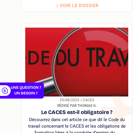
VOIR LE DOSSIER
er
UNE QUESTION ?
UN BESOIN ?
29/08/2025
/ CACES
RÉDIGÉ PAR THOMAS G.
Le CACES est-il obligatoire ?
Découvrez dans cet article ce que dit le Code du
travail concernant le CACES et les obligations de
formation liées à la conduite d’engins du …