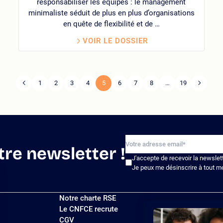
responsabiliser les équipes : le management
minimaliste séduit de plus en plus d’organisations
en quête de flexibilité et de …
VOIR LE DOSSIER
1
2
3
4
5
6
7
8
…
19
Page
Page
Pagination
précédente
suivante
tre newsletter !
J'accepte de recevoir la newslet
Je peux me désinscrire à tout m
Notre charte RSE
Le CNFCE recrute
CGV