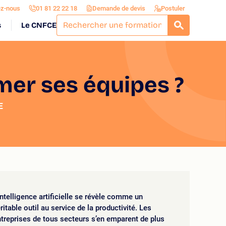
ez-nous
01 81 22 22 18
Demande de devis
Postuler
s
Le CNFCE
RECHERCH
rmer ses équipes ?
E
intelligence artificielle se révèle comme un
ritable outil au service de la productivité. Les
treprises de tous secteurs s’en emparent de plus