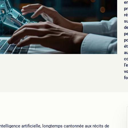
en
p
ré
s
d
pe
po
ét
au
co
l’
vo
fo
intelligence artificielle, longtemps cantonnée aux récits de