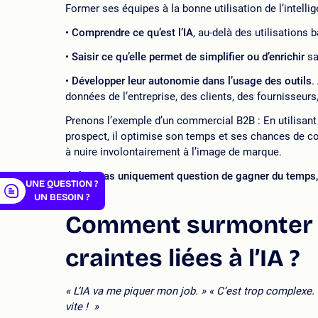
Former ses équipes à la bonne utilisation de l’intellige
Comprendre ce qu’est l’IA
, au-delà des utilisations
Saisir ce qu’elle permet de simplifier ou d’enrichir
sa
Développer leur autonomie dans l’usage des outils
.
er
données de l’entreprise, des clients, des fournisseurs,
Prenons l’exemple d’un commercial B2B : En utilisant l
prospect, il optimise son temps et ses chances de co
à nuire involontairement à l’image de marque.
Il n’est pas uniquement question de gagner du temps, 
UNE QUESTION ?
l’IA !
UN BESOIN ?
Comment surmonter le
craintes liées à l’IA ?
« L’IA va me piquer mon job. » « C’est trop complexe. 
vite ! »