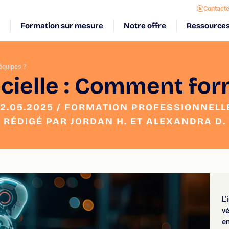
Contact
Formation sur mesure
Notre offre
Ressource
 équipes ?
ficielle : Comment fo
12.05.2025 / FORMATION PROFESSIONNELL
RÉDIGÉ PAR JORDAN H. ET ALEXANDRA D.
L’
vé
en