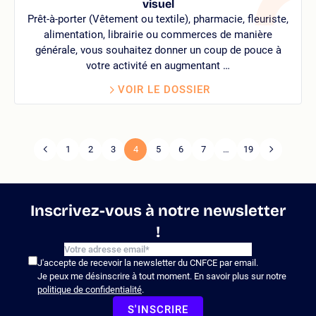
visuel
Prêt-à-porter (Vêtement ou textile), pharmacie, fleuriste,
alimentation, librairie ou commerces de manière
générale, vous souhaitez donner un coup de pouce à
votre activité en augmentant …
VOIR LE DOSSIER
1
2
3
4
5
6
7
…
19
Page
Pagination
Page
précédente
suivante
Inscrivez-vous à notre newsletter
!
J'accepte de recevoir la newsletter du CNFCE par email.
Je peux me désinscrire à tout moment. En savoir plus sur notre
politique de confidentialité
.
S'INSCRIRE