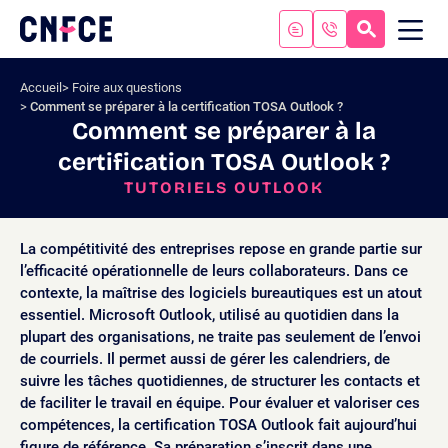
Aller
au
RECHERC
ME
Logo
MOB
contenu
site
Aller
Accueil
Foire aux questions
au
Comment se préparer à la certification TOSA Outlook ?
menu
Comment se préparer à la
Aller
certification TOSA Outlook ?
à
la
TUTORIELS OUTLOOK
recherche
La compétitivité des entreprises repose en grande partie sur
l’efficacité opérationnelle de leurs collaborateurs. Dans ce
contexte, la maîtrise des logiciels bureautiques est un atout
essentiel. Microsoft Outlook, utilisé au quotidien dans la
plupart des organisations, ne traite pas seulement de l’envoi
de courriels. Il permet aussi de gérer les calendriers, de
suivre les tâches quotidiennes, de structurer les contacts et
de faciliter le travail en équipe. Pour évaluer et valoriser ces
compétences, la certification TOSA Outlook fait aujourd’hui
figure de référence. Sa préparation s’inscrit dans une