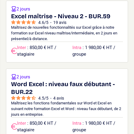
2 jours
Excel maîtrise - Niveau 2 - BUR.59
4.6
/
5
-
19
avis
Maîtrisez de nouvelles fonctionnalités sur Excel grâce à notre
formation sur Excel niveau maîtrise/intermédiaire, en 2 jours en
présentiel/à distance.
Inter
: 850,00 € HT /
Intra
: 1 980,00 € HT /
stagiaire
groupe
2 jours
Word Excel : niveau faux débutant -
BUR.22
4.5
/
5
-
4
avis
Maîtrisez les fonctions fondamentales sur Word et Excel en
suivant notre formation Excel et Word : niveau faux débutant, de 2
jours en entreprise.
Inter
: 850,00 € HT /
Intra
: 1 980,00 € HT /
stagiaire
groupe