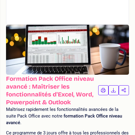
Formation Pack Office niveau
avancé : Maîtriser les
IMPRIMER
TÉLÉCHA
PAR
fonctionnalités d'Excel, Word,
LA
LA
Powerpoint & Outlook
FORMATION
FORMAT
FOR
Maîtrisez rapidement les fonctionnalités avancées de la
suite Pack Office avec notre
formation Pack Office niveau
avancé
.
Ce programme de 3 jours offre à tous les professionnels des