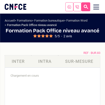
Aller
au
RECHERC
ME
Logo
MOB
contenu
site
Aller
Accueil
Formations
Formation bureautique
Formation Word
au
Formation Pack Office niveau avancé
menu
Formation Pack Office niveau avancé
Aller
5
/
5
-
2
avis
à
la
recherche
REF : BUR.83
INTER
INTRA
SUR-MESURE