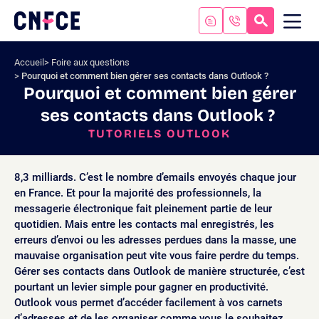
Aller
au
RECHERC
ME
Logo
MOB
contenu
site
Aller
Accueil
Foire aux questions
au
Pourquoi et comment bien gérer ses contacts dans Outlook ?
menu
Pourquoi et comment bien gérer
Aller
ses contacts dans Outlook ?
à
la
TUTORIELS OUTLOOK
recherche
8,3 milliards. C’est le nombre d’emails envoyés chaque jour
en France. Et pour la majorité des professionnels, la
messagerie électronique fait pleinement partie de leur
quotidien. Mais entre les contacts mal enregistrés, les
erreurs d’envoi ou les adresses perdues dans la masse, une
mauvaise organisation peut vite vous faire perdre du temps​.
Gérer ses contacts dans Outlook de manière structurée, c’est
pourtant un levier simple pour gagner en productivité.
Outlook vous permet d’accéder facilement à vos carnets
d’adresses et de les organiser comme vous le souhaitez.