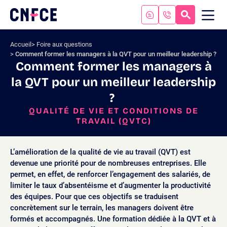
Aller
au
RECHERC
ME
Logo
MOB
contenu
site
Aller
Accueil
Foire aux questions
au
Comment former les managers à la QVT pour un meilleur leadership ?
menu
Comment former les managers à
Aller
la QVT pour un meilleur leadership
à
la
?
recherche
QUALITÉ DE VIE ET CONDITIONS DE
TRAVAIL (QVTC)
L’amélioration de la qualité de vie au travail (QVT) est
devenue une priorité pour de nombreuses entreprises. Elle
permet, en effet, de renforcer l’engagement des salariés, de
limiter le taux d’absentéisme et d’augmenter la productivité
des équipes. Pour que ces objectifs se traduisent
concrètement sur le terrain, les managers doivent être
formés et accompagnés. Une formation dédiée à la QVT et à