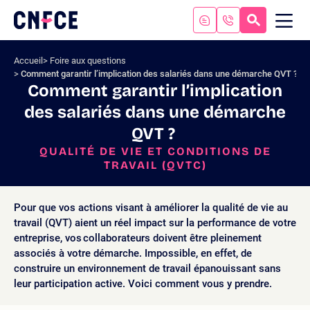
Aller
au
RECHERC
ME
Logo
MOB
contenu
site
Aller
Accueil
Foire aux questions
au
Comment garantir l’implication des salariés dans une démarche QVT ?
menu
Comment garantir l’implication
Aller
des salariés dans une démarche
à
la
QVT ?
recherche
QUALITÉ DE VIE ET CONDITIONS DE
TRAVAIL (QVTC)
Pour que vos actions visant à améliorer la qualité de vie au
travail (QVT) aient un réel impact sur la performance de votre
entreprise, vos collaborateurs doivent être pleinement
associés à votre démarche. Impossible, en effet, de
construire un environnement de travail épanouissant sans
leur participation active. Voici comment vous y prendre.