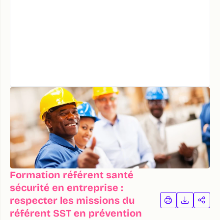
Formation référent santé
sécurité en entreprise :
respecter les missions du
IMPRIMER
TÉLÉCHA
PAR
LA
LA
référent SST en prévention
FORMATION
FORMAT
FOR