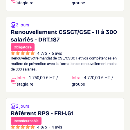
stagiaire
groupe
3 jours
Renouvellement CSSCT/CSE - 11 à 300
salariés - DRT.187
Obligatoire
4.7
/
5
-
6
avis
Renouvelez votre mandat de CSE/CSSCT et vos compétences en
matière de prévention avec la formation de renouvellement moins
de 300 salariés.
Inter
: 1 750,00 € HT /
Intra
: 4 770,00 € HT /
stagiaire
groupe
2 jours
Référent RPS - FRH.61
Incontournable
4.8
/
5
-
4
avis