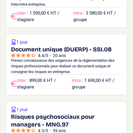
inter/intra entreprise.
Inter
: 1 590,00 € HT /
Intra
: 3 580,00 € HT /
stagiaire
groupe
1 jour
Document unique (DUERP) - SSI.08
4.4
/
5
-
20
avis
Prenez connaissance des exigences de la réglementation des
risques professionnels pour réaliser un document unique et
consigner les risques en entreprise.
Inter
: 899,00 € HT /
Intra
: 1 690,00 € HT /
stagiaire
groupe
1 jour
Risques psychosociaux pour
managers - MNG.97
4.3
/
5
-
59
avis