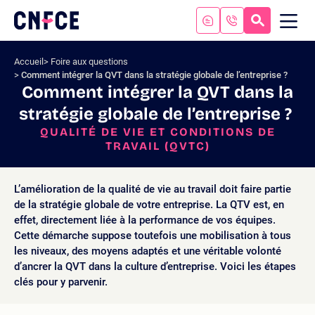
Aller
au
RECHERC
ME
Logo
MOB
contenu
site
Aller
Accueil
Foire aux questions
au
Comment intégrer la QVT dans la stratégie globale de l’entreprise ?
menu
Comment intégrer la QVT dans la
Aller
stratégie globale de l’entreprise ?
à
la
QUALITÉ DE VIE ET CONDITIONS DE
TRAVAIL (QVTC)
recherche
L’amélioration de la qualité de vie au travail doit faire partie
de la stratégie globale de votre entreprise. La QTV est, en
effet, directement liée à la performance de vos équipes.
Cette démarche suppose toutefois une mobilisation à tous
les niveaux, des moyens adaptés et une véritable volonté
d’ancrer la QVT dans la culture d’entreprise. Voici les étapes
clés pour y parvenir.