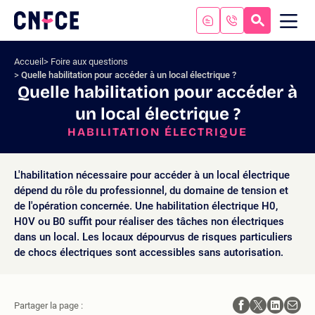
Aller
au
RECHERC
ME
Logo
MOB
contenu
site
Aller
Accueil
Foire aux questions
au
Quelle habilitation pour accéder à un local électrique ?
menu
Quelle habilitation pour accéder à
Aller
un local électrique ?
à
la
HABILITATION ÉLECTRIQUE
recherche
L'habilitation nécessaire pour accéder à un local électrique
dépend du rôle du professionnel, du domaine de tension et
de l'opération concernée. Une habilitation électrique H0,
H0V ou B0 suffit pour réaliser des tâches non électriques
dans un local. Les locaux dépourvus de risques particuliers
de chocs électriques sont accessibles sans autorisation.
Partager la page :