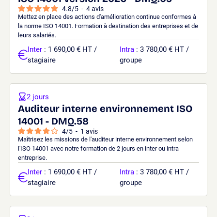
4.8
/
5
-
4
avis
Mettez en place des actions d'amélioration continue conformes à
la norme ISO 14001. Formation à destination des entreprises et de
leurs salariés.
Inter
: 1 690,00 € HT /
Intra
: 3 780,00 € HT /
stagiaire
groupe
2 jours
Auditeur interne environnement ISO
14001 - DMQ.58
4
/
5
-
1
avis
Maîtrisez les missions de l'auditeur interne environnement selon
l'ISO 14001 avec notre formation de 2 jours en inter ou intra
entreprise.
Inter
: 1 690,00 € HT /
Intra
: 3 780,00 € HT /
stagiaire
groupe