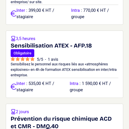
entreprise/ sur site.
Inter
: 399,00 € HT /
Intra
: 770,00 € HT /
stagiaire
groupe
3,5 heures
Sensibilisation ATEX - AFP.18
Obligatoire
5
/
5
-
1
avis
Sensibilisez le personnel aux risques liés aux «atmosphères
explosives» en 4h de formation ATEX sensibilisation en inter/intra
entreprise.
Inter
: 535,00 € HT /
Intra
: 1 590,00 € HT /
stagiaire
groupe
2 jours
Prévention du risque chimique ACD
et CMR - DMQ.40