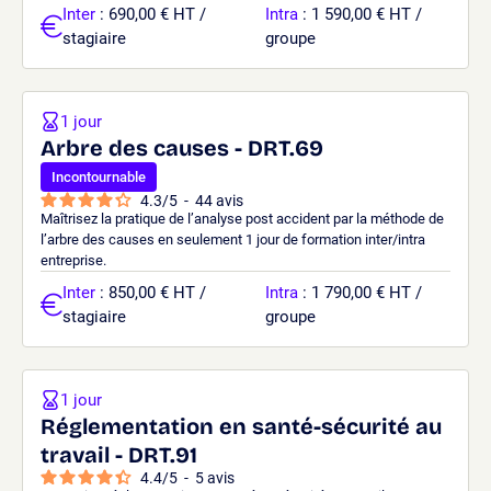
Inter
: 690,00 € HT /
Intra
: 1 590,00 € HT /
stagiaire
groupe
1 jour
Arbre des causes - DRT.69
Incontournable
4.3
/
5
-
44
avis
Maîtrisez la pratique de l’analyse post accident par la méthode de
l’arbre des causes en seulement 1 jour de formation inter/intra
entreprise.
Inter
: 850,00 € HT /
Intra
: 1 790,00 € HT /
stagiaire
groupe
1 jour
Réglementation en santé-sécurité au
travail - DRT.91
4.4
/
5
-
5
avis