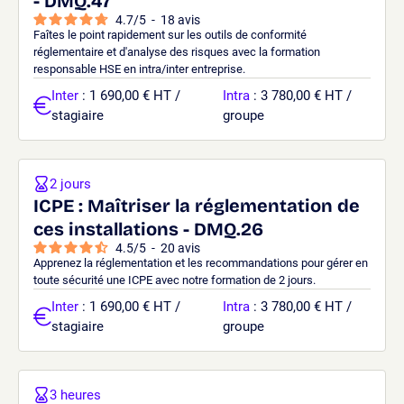
- DMQ.47
4.7
/
5
-
18
avis
Faîtes le point rapidement sur les outils de conformité
réglementaire et d'analyse des risques avec la formation
responsable HSE en intra/inter entreprise.
Inter
: 1 690,00 € HT /
Intra
: 3 780,00 € HT /
stagiaire
groupe
2 jours
ICPE : Maîtriser la réglementation de
ces installations - DMQ.26
4.5
/
5
-
20
avis
Apprenez la réglementation et les recommandations pour gérer en
toute sécurité une ICPE avec notre formation de 2 jours.
Inter
: 1 690,00 € HT /
Intra
: 3 780,00 € HT /
stagiaire
groupe
3 heures