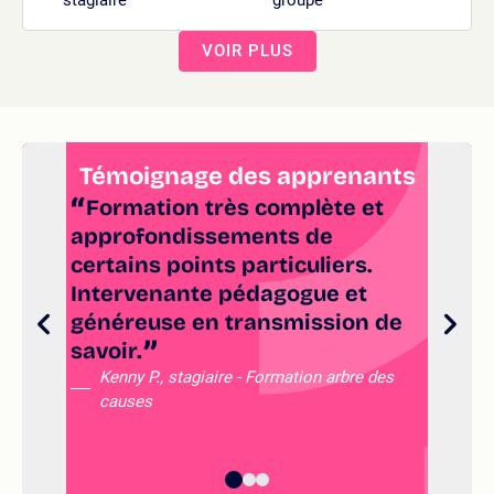
VOIR PLUS
Témoignage des apprenants
Formation très complète et
approfondissements de
tr
certains points particuliers.
co
Intervenante pédagogue et
de
généreuse en transmission de
d'
savoir.
co
su
Kenny P., stagiaire - Formation arbre des
causes
qu