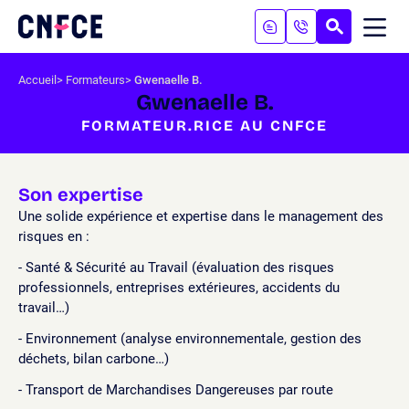
Aller
au
RECHERC
ME
Logo
MOB
contenu
site
Aller
Accueil
Formateurs
Gwenaelle B.
au
Gwenaelle B.
menu
FORMATEUR.RICE AU CNFCE
Aller
à
la
recherche
Son expertise
Une solide expérience et expertise dans le management des
risques en :
- Santé & Sécurité au Travail (évaluation des risques
professionnels, entreprises extérieures, accidents du
travail…)
- Environnement (analyse environnementale, gestion des
déchets, bilan carbone…)
- Transport de Marchandises Dangereuses par route