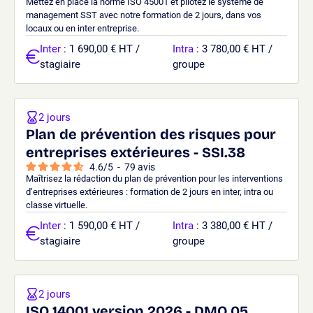
Mettez en place la norme ISO 45001 et pilotez le système de
management SST avec notre formation de 2 jours, dans vos
locaux ou en inter entreprise.
Inter
: 1 690,00 € HT /
Intra
: 3 780,00 € HT /
stagiaire
groupe
2 jours
Plan de prévention des risques pour
entreprises extérieures - SSI.38
4.6
/
5
-
79
avis
Maîtrisez la rédaction du plan de prévention pour les interventions
d’entreprises extérieures : formation de 2 jours en inter, intra ou
classe virtuelle.
Inter
: 1 590,00 € HT /
Intra
: 3 380,00 € HT /
stagiaire
groupe
2 jours
ISO 14001 version 2026 - DMQ.05