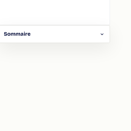
Sommaire
RGER
TAGER
LA
ION
ATION