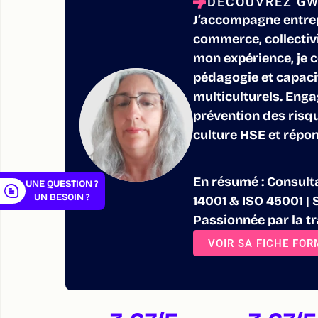
DÉCOUVREZ GW
J’accompagne entrepr
commerce, collectiv
mon expérience, je 
pédagogie et capaci
er
multiculturels. Enga
prévention des risqu
culture HSE et répo
En résumé : Consulta
UNE QUESTION ?
UN BESOIN ?
14001 & ISO 45001 | 
Passionnée par la tr
VOIR SA FICHE FO