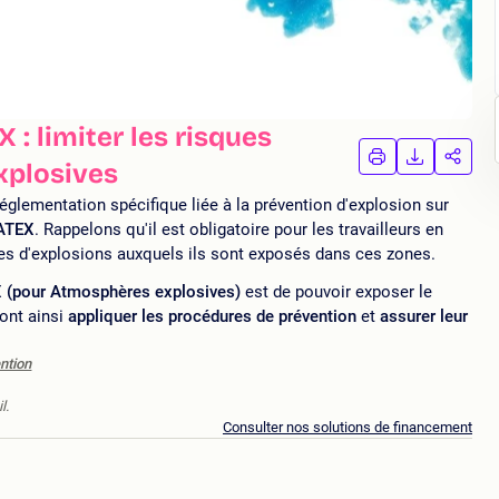
 : limiter les risques
IMPRIMER
TÉLÉCHA
PAR
xplosives
LA
LA
FORMATION
FORMAT
FORM
églementation spécifique liée à la prévention d'explosion sur
 ATEX
. Rappelons qu'il est obligatoire pour les travailleurs en
ues d'explosions auxquels ils sont exposés dans ces zones.
X (pour Atmosphères explosives)
est de pouvoir exposer le
ront ainsi
appliquer les procédures de prévention
et
assurer leur
ntion
l.
Consulter nos solutions de financement