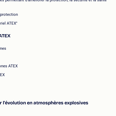
es permettant d'améliorer la protection, la sécurité et la santé
 protection
ériel ATEX"
 ATEX
ones
 zones ATEX
TEX
r l'évolution en atmosphères explosives