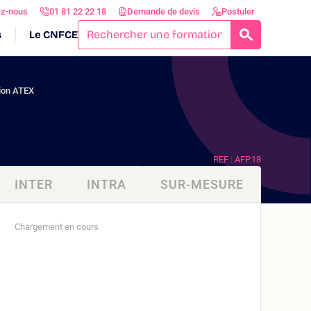
ez-nous
01 81 22 22 18
Demande de devis
Postuler
s
Le CNFCE
RECHERCH
tion ATEX
REF : AFP.18
INTER
INTRA
SUR-MESURE