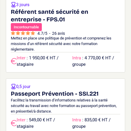
3 jours
Référent santé sécurité en
entreprise - FPS.01
Incontournable
4.7
/
5
-
26
avis
Mettez en place une politique de prévention et comprenez les
missions d’un référent sécurité avec notre formation
réglementaire.
Inter
: 1 950,00 € HT /
Intra
: 4 770,00 € HT /
stagiaire
groupe
0,5 jour
Passeport Prévention - SSI.221
Facilitez la transmission d’informations relatives à la santé
sécurité au travail avec notre formation au passeport prévention,
en présentiel/à distance.
Inter
: 549,00 € HT /
Intra
: 835,00 € HT /
stagiaire
groupe