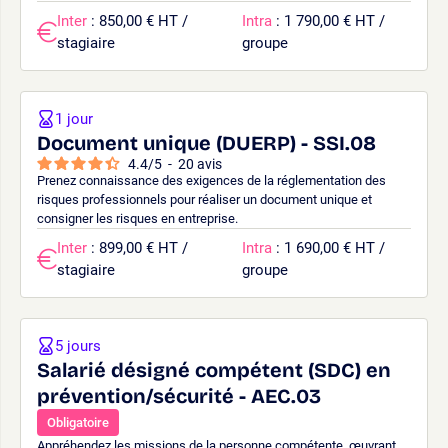
Inter
: 850,00 € HT /
Intra
: 1 790,00 € HT /
stagiaire
groupe
1 jour
Document unique (DUERP) - SSI.08
4.4
/
5
-
20
avis
Prenez connaissance des exigences de la réglementation des
risques professionnels pour réaliser un document unique et
consigner les risques en entreprise.
Inter
: 899,00 € HT /
Intra
: 1 690,00 € HT /
stagiaire
groupe
5 jours
Salarié désigné compétent (SDC) en
prévention/sécurité - AEC.03
Obligatoire
Appréhendez les missions de la personne compétente, œuvrant