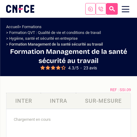
Aller
au
RECHERC
ME
Logo
MOB
contenu
site
Aller
Accueil
Formations
au
Formation QVT : Qualité de vie et conditions de travail
menu
Hygiène, santé et sécurité en entreprise
Aller
Formation Management de la santé sécurité au travail
à
Formation Management de la santé
la
sécurité au travail
recherche
4.3
/
5
-
23
avis
REF : SSI.09
INTER
INTRA
SUR-MESURE