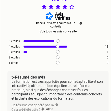
Basé sur
23
avis soumis à un
contrôle
Voir tous les avis sur ce site
5
étoiles
9
4
étoiles
13
3
étoiles
1
2
étoiles
0
1
étoile
0
Résumé des avis
La formation est très appréciée pour son adaptabilité et son
interactivité, offrant un bon équilibre entre théorie et
pratique, ainsi que des échanges constructifs. Les
participants soulignent l'importance des contenus concrets
et la clarté des explications du formateur.
Ce résumé est généré par IA
Cela a-t-il été utile ?
Oui
Non