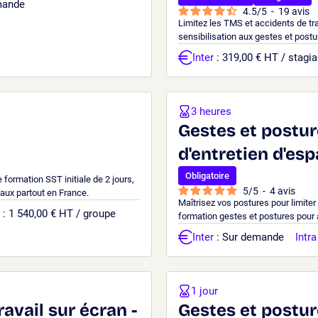
mande
4.5
/
5
-
19
avis
Limitez les TMS et accidents de tr
sensibilisation aux gestes et postu
Inter
: 319,00 € HT / stagia
3 heures
Gestes et postur
d'entretien d'esp
Obligatoire
formation SST initiale de 2 jours,
5
/
5
-
4
avis
caux partout en France.
Maîtrisez vos postures pour limite
: 1 540,00 € HT / groupe
formation gestes et postures pour 
Inter
: Sur demande
Intra
1 jour
ravail sur écran -
Gestes et postu