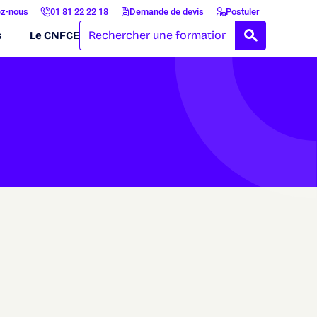
ez-nous
01 81 22 22 18
Demande de devis
Postuler
s
Le CNFCE
RECHERCH