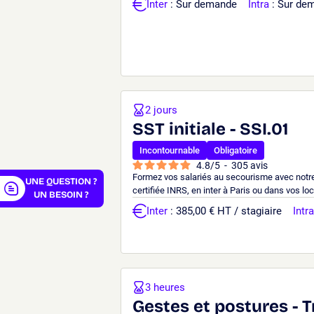
Inter
: Sur demande
Intra
: Sur de
er
2 jours
SST initiale - SSI.01
Incontournable
Obligatoire
4.8
/
5
-
305
avis
Formez vos salariés au secourisme avec notre 
UNE QUESTION ?
certifiée INRS, en inter à Paris ou dans vos lo
UN BESOIN ?
Inter
: 385,00 € HT / stagiaire
Intra
3 heures
Gestes et postures - T