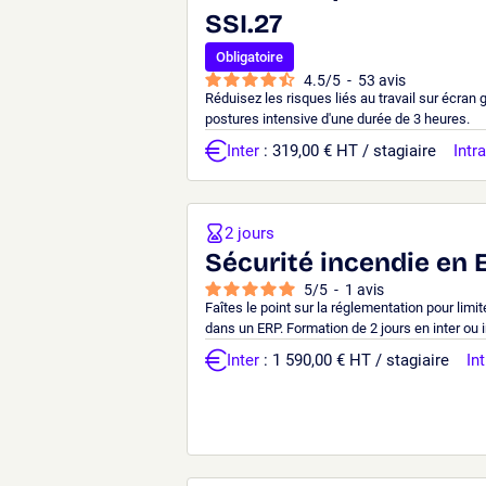
SSI.27
Obligatoire
4.5
/
5
-
53
avis
Réduisez les risques liés au travail sur écran
postures intensive d'une durée de 3 heures.
Inter
: 319,00 € HT / stagiaire
Intra
2 jours
Sécurité incendie en E
5
/
5
-
1
avis
Faîtes le point sur la réglementation pour limi
dans un ERP. Formation de 2 jours en inter ou i
Inter
: 1 590,00 € HT / stagiaire
Int