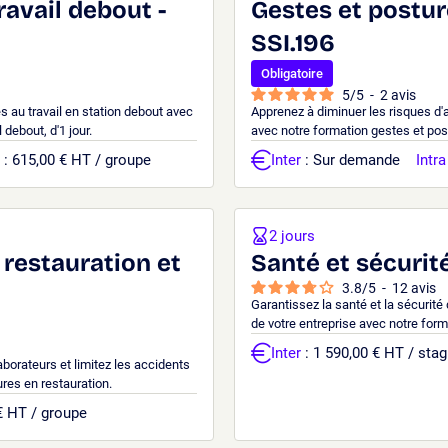
ravail debout -
Gestes et postur
SSI.196
Obligatoire
5
/
5
-
2
avis
és au travail en station debout avec
Apprenez à diminuer les risques d'
 debout, d'1 jour.
avec notre formation gestes et pos
: 615,00 € HT / groupe
Inter
: Sur demande
Intra
2 jours
 restauration et
Santé et sécurité
3.8
/
5
-
12
avis
Garantissez la santé et la sécurité
de votre entreprise avec notre forma
Inter
: 1 590,00 € HT / stag
aborateurs et limitez les accidents
ures en restauration.
€ HT / groupe