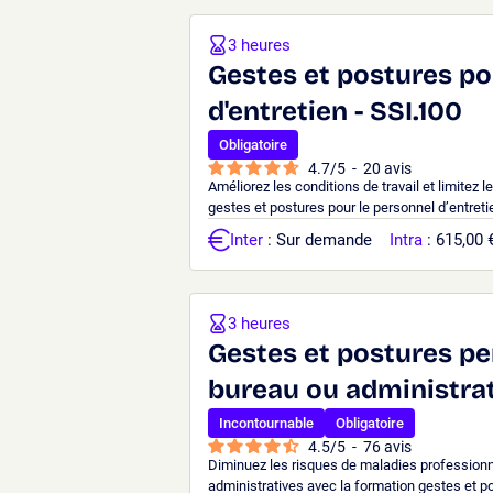
3 heures
Gestes et postures po
d'entretien - SSI.100
Obligatoire
4.7
/
5
-
20
avis
Améliorez les conditions de travail et limitez 
gestes et postures pour le personnel d’entretie
Inter
: Sur demande
Intra
: 615,00 
3 heures
Gestes et postures pe
bureau ou administrati
Incontournable
Obligatoire
4.5
/
5
-
76
avis
Diminuez les risques de maladies professionn
administratives avec la formation gestes et p