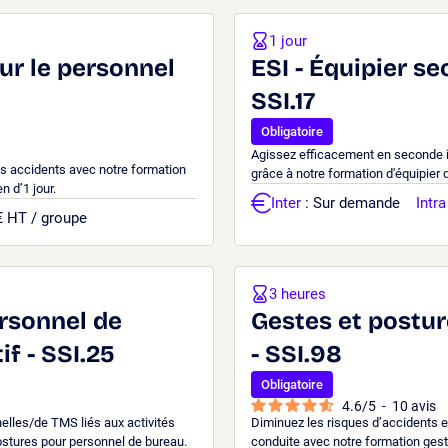
1 jour
ur le personnel
ESI - Équipier s
SSI.17
Obligatoire
Agissez efficacement en seconde in
les accidents avec notre formation
grâce à notre formation d'équipier 
n d’1 jour.
Inter
: Sur demande
Intra
€ HT / groupe
3 heures
rsonnel de
Gestes et postur
f - SSI.25
- SSI.98
Obligatoire
4.6
/
5
-
10
avis
elles/de TMS liés aux activités
Diminuez les risques d’accidents e
ostures pour personnel de bureau.
conduite avec notre formation geste