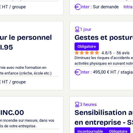
€ HT / groupe
Inter
: Sur demande
Intra
1 jour
ur le personnel
Gestes et posture
I.95
Obligatoire
4.8
/
5
-
56
avis
Diminuez les risques d’accidents e
activités physiques en suivant notr
mie avec notre formation en
Inter
: 495,00 € HT / stagia
ite enfance (crèche, école etc.)
€ HT / groupe
3 heures
 INC.00
Sensibilisation 
on incendie sur mesure, dans vos
en entreprise - S
és de votre entreprise.
Incontournable
Obligatoire