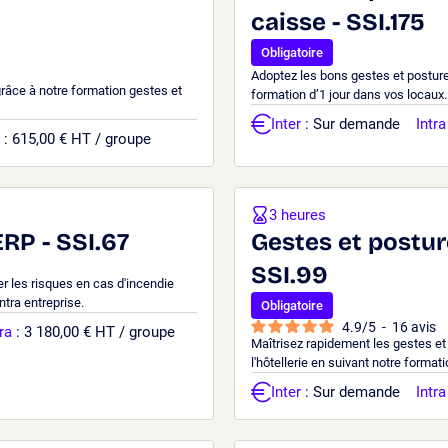
caisse - SSI.175
Obligatoire
Adoptez les bons gestes et posture
 grâce à notre formation gestes et
formation d’1 jour dans vos locaux.
Inter
: Sur demande
Intra
: 615,00 € HT / groupe
3 heures
RP - SSI.67
Gestes et posture
SSI.99
ter les risques en cas d'incendie
ntra entreprise.
Obligatoire
4.9
/
5
-
16
avis
ra
: 3 180,00 € HT / groupe
Maîtrisez rapidement les gestes et
l'hôtellerie en suivant notre forma
Inter
: Sur demande
Intra